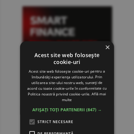
×
Acest site web folosește
cookie-uri
Acest site web folosește cookie-uri pentru a
îmbunătăți experiența utilizatorului. Prin
utilizarea site-ului nostru web, sunteți de
acord cu toate cookie-urile în conformitate cu
Politica noastră privind cookie-urile.
Află mai
multe
AFIȘAȚI TOȚI PARTENERII
(847) →
STRICT NECESARE
DE PERFORMANȚĂ