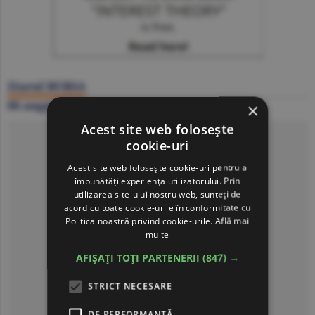
Ziarul BURSA
06 august
×
Acest site web folosește
Click să citeşti ziarul
cookie-uri
Acest site web folosește cookie-uri pentru a
îmbunătăți experiența utilizatorului. Prin
utilizarea site-ului nostru web, sunteți de
acord cu toate cookie-urile în conformitate cu
Politica noastră privind cookie-urile.
Află mai
multe
AFIȘAȚI TOȚI PARTENERII
(847) →
STRICT NECESARE
DE PERFORMANȚĂ