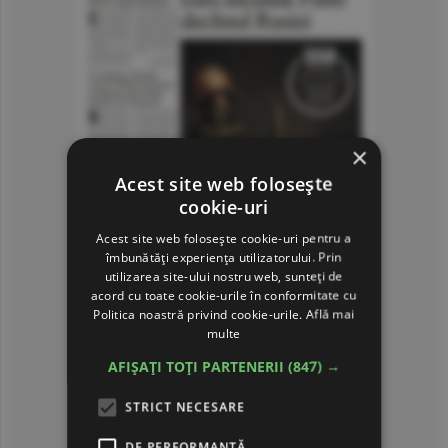
×
Acest site web folosește
cookie-uri
Acest site web folosește cookie-uri pentru a
îmbunătăți experiența utilizatorului. Prin
utilizarea site-ului nostru web, sunteți de
acord cu toate cookie-urile în conformitate cu
Politica noastră privind cookie-urile.
Află mai
multe
AFIȘAȚI TOȚI PARTENERII
(847) →
STRICT NECESARE
DE PERFORMANȚĂ