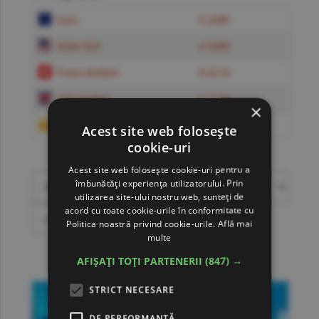
Euro
5.2489
Dolar SUA
4.5480
Franc elveţian
5.6210
Liră sterlină
6.1244
×
Gram de aur
607.9521
Acest site web folosește
cookie-uri
convertor valutar
Acest site web folosește cookie-uri pentru a
îmbunătăți experiența utilizatorului. Prin
»
utilizarea site-ului nostru web, sunteți de
acord cu toate cookie-urile în conformitate cu
=
?
Politica noastră privind cookie-urile.
Află mai
multe
mai multe cotaţii valutare
AFIȘAȚI TOȚI PARTENERII
(847) →
STRICT NECESARE
DE PERFORMANȚĂ