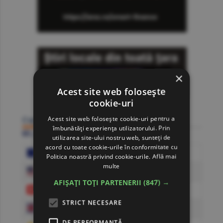
×
Acest site web folosește
cookie-uri
Acest site web folosește cookie-uri pentru a
Curs valutar BNR
îmbunătăți experiența utilizatorului. Prin
05 Aug. 2026
utilizarea site-ului nostru web, sunteți de
acord cu toate cookie-urile în conformitate cu
Euro
5.2489
Politica noastră privind cookie-urile.
Află mai
multe
Dolar SUA
4.5480
AFIȘAȚI TOȚI PARTENERII
(847) →
Franc elveţian
5.6210
STRICT NECESARE
Liră sterlină
6.1244
DE PERFORMANȚĂ