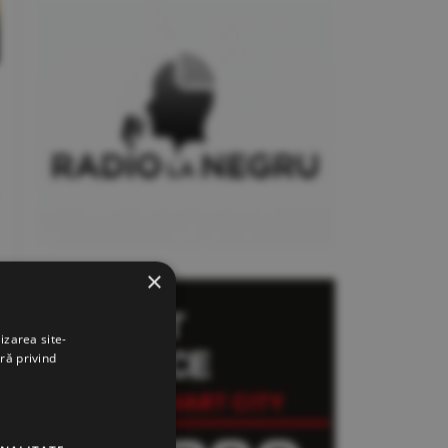
×
izarea site-
ră privind