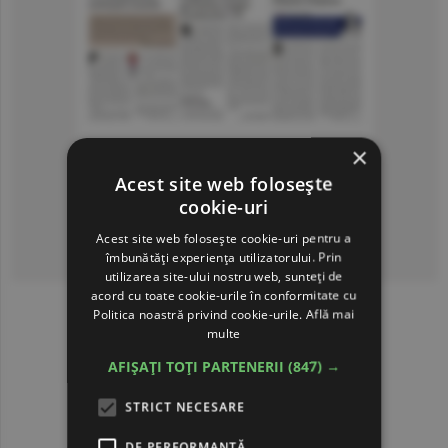
×
Acest site web folosește
cookie-uri
Acest site web folosește cookie-uri pentru a
Consultă arhiva ziarului
îmbunătăți experiența utilizatorului. Prin
utilizarea site-ului nostru web, sunteți de
acord cu toate cookie-urile în conformitate cu
Politica noastră privind cookie-urile.
Află mai
multe
AFIȘAȚI TOȚI PARTENERII
(847) →
STRICT NECESARE
DE PERFORMANȚĂ