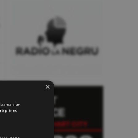
×
izarea site-
ră privind