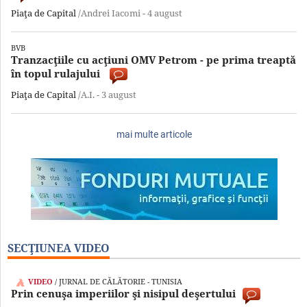
Piaţa de Capital
/Andrei Iacomi -
4 august
BVB
Tranzacţiile cu acţiuni OMV Petrom - pe prima treaptă
în topul rulajului
Piaţa de Capital
/A.I. -
3 august
mai multe articole
SECŢIUNEA VIDEO
VIDEO
/ JURNAL DE CĂLĂTORIE - TUNISIA
Prin cenuşa imperiilor şi nisipul deşertului