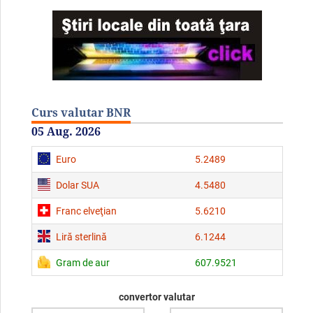
Curs valutar BNR
05 Aug. 2026
Euro
5.2489
Dolar SUA
4.5480
Franc elveţian
5.6210
Liră sterlină
6.1244
Gram de aur
607.9521
convertor valutar