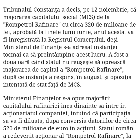
Tribunalul Constanţa a decis, pe 12 noiembrie, că
majorarea capitalului social (MCS) de la
"Rompetrol Rafinare" cu circa 320 de milioane de
lei, aprobată la finele lunii iunie, anul acesta, va
fi înregistrată la Regis­trul Comerţului, deşi
Ministerul de Finanţe s-a adresat instanţei
tocmai ca să preîntâmpine acest lucru. A fost a
doua oară când statul nu reuşeşte să oprească
majorarea de capital a "Rompetrol Rafinare",
după ce instanţa a respins, în august, şi opoziţia
intentată de stat faţă de MCS.
Ministerul Finanţelor s-a opus majorării
capitalului rafinăriei încă dinainte să intre în
acţionariatul companiei, intuind că participaţia
sa va fi diluată, după conversia datoriilor de circa
520 de milioane de euro în acţiuni. Statul român
a redevenit acţionar al "Rompetrol Rafinare", la