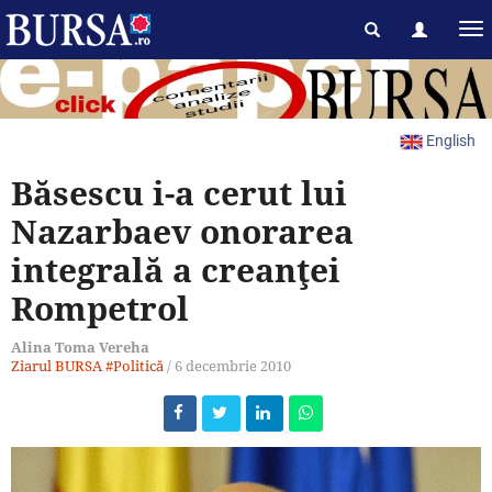
English
Băsescu i-a cerut lui
Nazarbaev onorarea
integrală a creanţei
Rompetrol
Alina Toma Vereha
Ziarul BURSA
#Politică
/
6 decembrie 2010