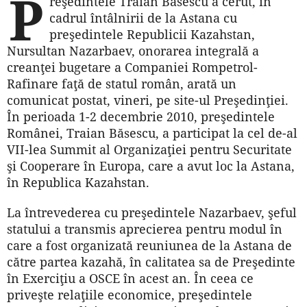
P
reşedintele Traian Băsescu a cerut, în
cadrul întâlnirii de la Astana cu
preşedintele Republicii Kazahstan,
Nursultan Nazarbaev, onorarea integrală a
creanţei bugetare a Companiei Rompetrol-
Rafinare faţă de statul român, arată un
comunicat pos­tat, vineri, pe site-ul Preşedinţiei.
În perioada 1-2 decembrie 2010, preşedintele
Românei, Traian Băses­cu, a participat la cel de-al
VII-lea Summit al Organizaţiei pentru Securitate
şi Cooperare în Europa, care a avut loc la Astana,
în Republica Kazahstan.
La întrevederea cu preşedintele Nazarbaev, şeful
statului a transmis aprecierea pentru modul în
care a fost organizată reuniunea de la Astana de
către partea kazahă, în calitatea sa de Preşedinte
în Exerciţiu a OSCE în acest an. În ceea ce
priveşte relaţiile economice, preşedintele