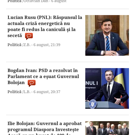
Politică
/Octavian Dan -
6 august
Lucian Rusu (PNL): Răspunsul la
actuala criză energetică nu
poate fi redus la caniculă şi la
secetă
Politică
/Z.B. -
6 august,
21:39
Bogdan Ivan: PSD a rezolvat în
Parlament ce a eşuat Guvernul
Bolojan
Politică
/L.B. -
6 august,
20:37
Ilie Bolojan: Guvernul a aprobat
programul Diaspora Investeşte