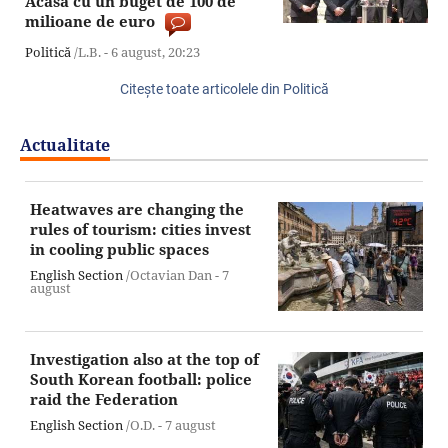
Acasă cu un buget de 100 de
milioane de euro
Politică
/L.B. -
6 august,
20:23
Citeşte toate articolele din Politică
Actualitate
Heatwaves are changing the
rules of tourism: cities invest
in cooling public spaces
English Section
/Octavian Dan -
7
august
Investigation also at the top of
South Korean football: police
raid the Federation
English Section
/O.D. -
7 august