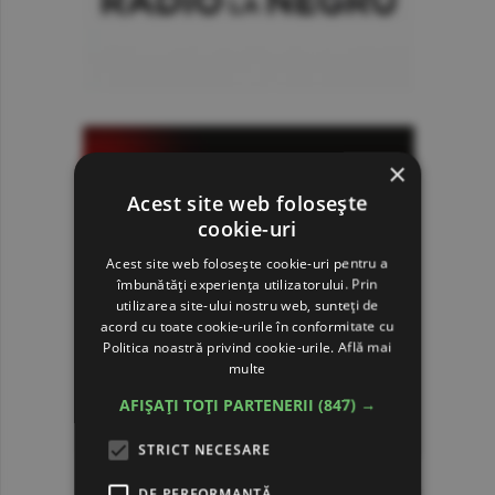
×
Acest site web folosește
cookie-uri
Acest site web folosește cookie-uri pentru a
îmbunătăți experiența utilizatorului. Prin
utilizarea site-ului nostru web, sunteți de
acord cu toate cookie-urile în conformitate cu
Politica noastră privind cookie-urile.
Află mai
multe
AFIȘAȚI TOȚI PARTENERII
(847) →
STRICT NECESARE
DE PERFORMANȚĂ