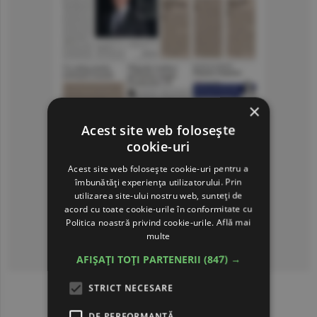
×
Acest site web folosește
cookie-uri
Acest site web folosește cookie-uri pentru a
îmbunătăți experiența utilizatorului. Prin
utilizarea site-ului nostru web, sunteți de
acord cu toate cookie-urile în conformitate cu
Politica noastră privind cookie-urile.
Află mai
multe
Consultă arhiva ziarului
AFIȘAȚI TOȚI PARTENERII
(847) →
STRICT NECESARE
DE PERFORMANȚĂ