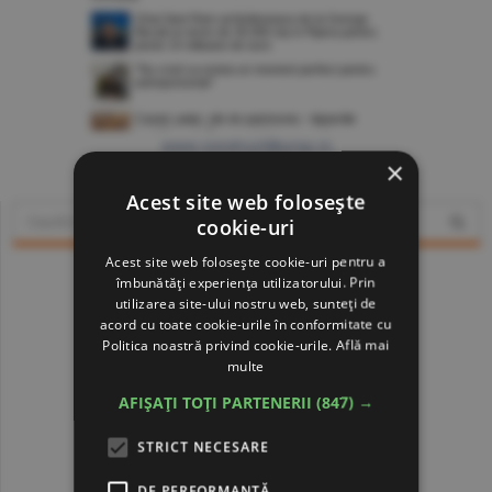
www.constructiibursa.ro
×
Acest site web folosește
cookie-uri
Acest site web folosește cookie-uri pentru a
îmbunătăți experiența utilizatorului. Prin
utilizarea site-ului nostru web, sunteți de
acord cu toate cookie-urile în conformitate cu
Politica noastră privind cookie-urile.
Află mai
multe
AFIȘAȚI TOȚI PARTENERII
(847) →
STRICT NECESARE
DE PERFORMANȚĂ