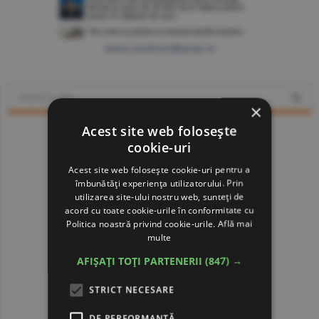
www.constructiibursa.ro
×
Acest site web folosește
cookie-uri
Acest site web folosește cookie-uri pentru a
îmbunătăți experiența utilizatorului. Prin
utilizarea site-ului nostru web, sunteți de
acord cu toate cookie-urile în conformitate cu
Politica noastră privind cookie-urile.
Află mai
multe
AFIȘAȚI TOȚI PARTENERII
(847) →
STRICT NECESARE
DE PERFORMANȚĂ