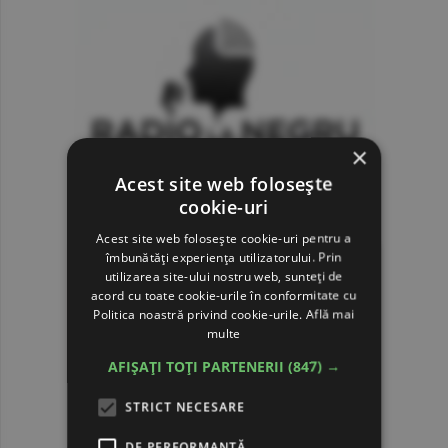
×
Acest site web folosește
cookie-uri
Acest site web folosește cookie-uri pentru a
îmbunătăți experiența utilizatorului. Prin
utilizarea site-ului nostru web, sunteți de
acord cu toate cookie-urile în conformitate cu
Politica noastră privind cookie-urile.
Află mai
multe
AFIȘAȚI TOȚI PARTENERII
(847) →
STRICT NECESARE
DE PERFORMANȚĂ