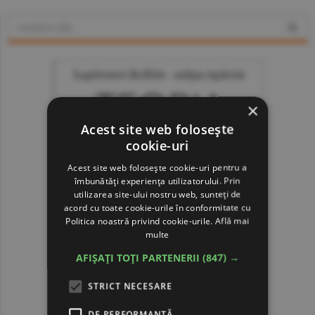
×
Acest site web folosește
cookie-uri
Acest site web folosește cookie-uri pentru a
îmbunătăți experiența utilizatorului. Prin
utilizarea site-ului nostru web, sunteți de
acord cu toate cookie-urile în conformitate cu
Politica noastră privind cookie-urile.
Află mai
multe
AFIȘAȚI TOȚI PARTENERII
(847) →
STRICT NECESARE
DE PERFORMANȚĂ