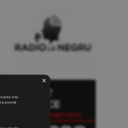
×
izarea site-
ră privind