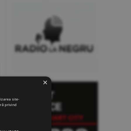
×
izarea site-
ră privind