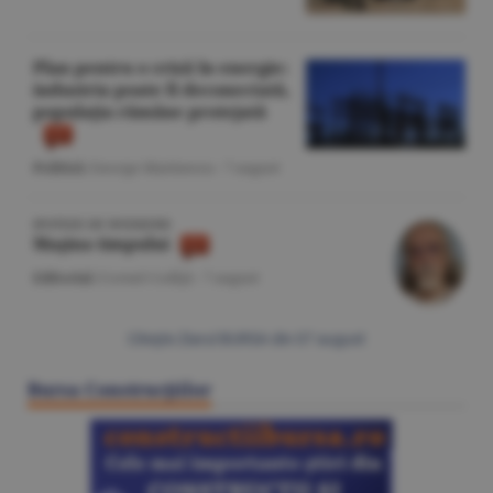
Plan pentru o criză în energie:
industria poate fi deconectată,
populaţia rămâne protejată
Politică
/George Marinescu -
7 august
IPOTEZE DE WEEKEND
Maşina timpului
Editorial
/Cornel Codiţă -
7 august
Citeşte Ziarul BURSA din
07 august
Bursa Construcţiilor