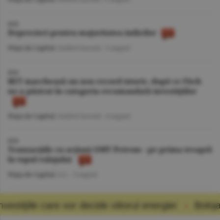
BVB
Deprecieri pentru majoritatea indicilor
Piaţa de Capital
/Andrei Iacomi -
5 august
BVB
BET marchează un nou record istoric, după ce Fitch
ne-a păstrat în categoria recomandată investiţiilor
Piaţa de Capital
/Andrei Iacomi -
4 august
BVB
Tranzacţiile cu acţiuni OMV Petrom - pe prima treaptă
în topul rulajului
Piaţa de Capital
/A.I. -
3 august
mai multe articole
 decide viitorul energiei
Bolojan a cerut economi