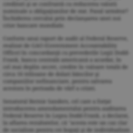
creditori şi se confruntă cu reducerea valorii
nominale a obligaţiunilor de stat. Pasul următor?
Închiderea cercului prin declanşarea unei noi
crize bancare mondiale.
Conform unui raport de audit al Federal Reserve,
realizat de GAO (Government Accountability
Office) în concordanţă cu prevederile Legii Dodd-
Frank, banca centrală americană a acordat, în
cel mai deplin secret, credite în valoare totală de
circa 16 trilioane de dolari băncilor şi
companiilor nefinanciare, pentru salvarea
acestora în perioada de vârf a crizei.
Senatorul Bernie Sanders, cel care a forţat
introducerea amendamentului pentru auditarea
Federal Reserve în Legea Dodd-Frank, a declarat,
la aflarea rezultatelor, că "acesta este un caz clar
de socialism pentru cei bogaţi şi de individualism