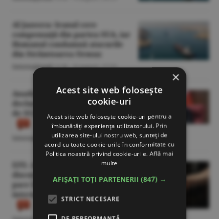
Al Jazeera: Iranul cere
compensaţii din partea SUA, iar
Homanul condamnă atacurile
din Strâmtoarea Ormuz
Internaţional
/A.M. -
8 august,
17:55
×
Acest site web folosește
Anadolu: Masoud Pezeshkian
cookie-uri
declară că poziţia Iranului faţă
de SUA rămâne neschimbată
Acest site web folosește cookie-uri pentru a
îmbunătăți experiența utilizatorului. Prin
utilizarea site-ului nostru web, sunteți de
Internaţional
/A.M. -
8 august,
17:34
acord cu toate cookie-urile în conformitate cu
Politica noastră privind cookie-urile.
Află mai
multe
EFE: Armenia şi Azerbaidjan au
discutat despre procesul de
AFIȘAȚI TOȚI PARTENERII
(847) →
pace la un an de la acordul
intermediat de Donald Trump
STRICT NECESARE
DE PERFORMANȚĂ