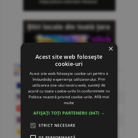
×
Acest site web folosește
cookie-uri
Curs valutar BNR
05 Aug. 2026
Acest site web folosește cookie-uri pentru a
îmbunătăți experiența utilizatorului. Prin
utilizarea site-ului nostru web, sunteți de
Euro
5.2489
acord cu toate cookie-urile în conformitate cu
Politica noastră privind cookie-urile.
Află mai
Dolar SUA
4.5480
multe
Franc elveţian
5.6210
AFIȘAȚI TOȚI PARTENERII
(847) →
Liră sterlină
6.1244
STRICT NECESARE
Gram de aur
607.9521
DE PERFORMANȚĂ