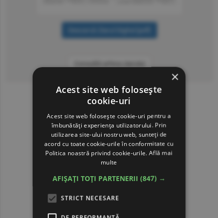
Consultă arhiva ziarului
×
Acest site web folosește
cookie-uri
Acest site web folosește cookie-uri pentru a
îmbunătăți experiența utilizatorului. Prin
utilizarea site-ului nostru web, sunteți de
acord cu toate cookie-urile în conformitate cu
Politica noastră privind cookie-urile.
Află mai
multe
AFIȘAȚI TOȚI PARTENERII
(847) →
STRICT NECESARE
DE PERFORMANȚĂ