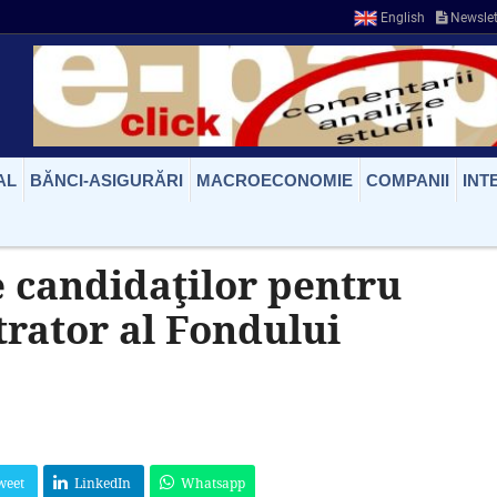
English
Newslet
AL
BĂNCI-ASIGURĂRI
MACROECONOMIE
COMPANII
INT
e candidaţilor pentru
trator al Fondului
weet
LinkedIn
Whatsapp