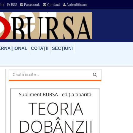
ter
RSS
Facebook
Contact
Autentificare
ERNAŢIONAL
COTAŢII
SECŢIUNI