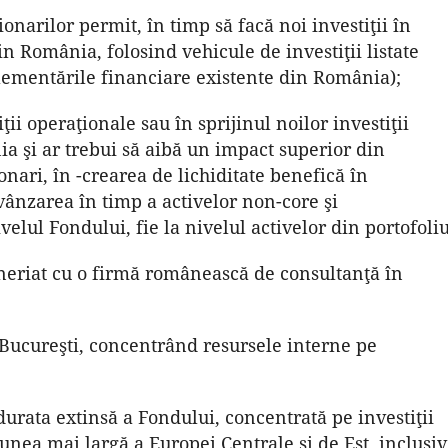
ţionarilor permit, în timp să facă noi investiţii în
n România, folosind vehicule de investiţii listate
lementările financiare existente din România);
tiţii operaţionale sau în sprijinul noilor investiţii
a şi ar trebui să aibă un impact superior din
ari, în -crearea de lichiditate benefică în
 vânzarea în timp a activelor non-core şi
ivelul Fondului, fie la nivelul activelor din portofoliu
neriat cu o firmă românească de consultanţă în
 Bucureşti, concentrând resursele interne pe
urata extinsă a Fondului, concentrată pe investiţii
unea mai largă a Europei Centrale şi de Est, inclusiv