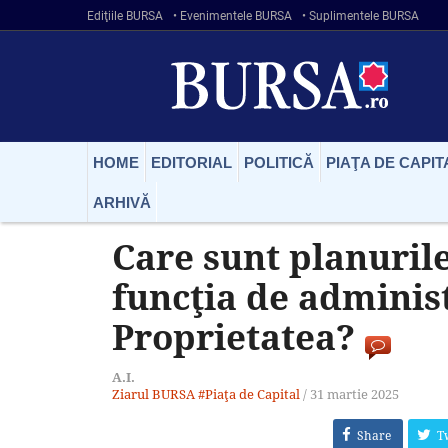
Ediţiile BURSA
• Evenimentele BURSA
• Suplimentele BURSA
HOME
EDITORIAL
POLITICĂ
PIAŢA DE CAPIT
ARHIVĂ
Care sunt planuril
funcţia de adminis
Proprietatea?
A.I.
Ziarul BURSA
#Piaţa de Capital
/
31 martie 2025
Share
T