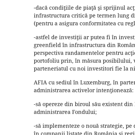
-dacă condiţiile de piaţă şi sprijinul ac
infrastructura critică pe termen lung di
(pentru a asigura conformitatea cu reg
-astfel de investiţii ar putea fi în inves
greenfield în infrastructura din Români
perspectiva randamentelor pentru acţion
portofoliu prin, în măsura posibilului,
parteneriatul cu noi investitori fie la n
AFIA cu sediul în Luxemburg, în parte
administrarea activelor intenţionează:
-să opereze din biroul său existent din
administrarea Fondului;
-să implementeze o nouă strategie, pe d
în companii listate din România şi regi