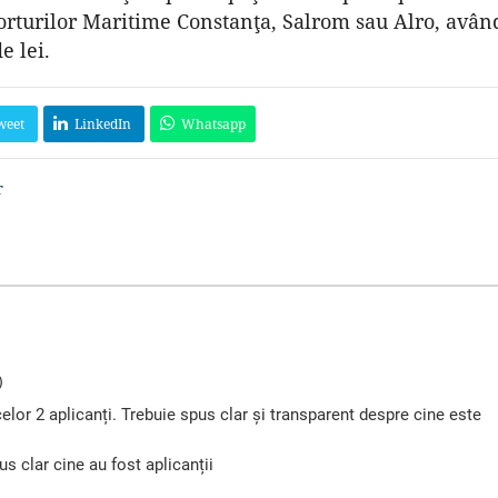
orturilor Maritime Constanţa, Salrom sau Alro, avân
e lei.
weet
LinkedIn
Whatsapp
r
)
lor 2 aplicanți. Trebuie spus clar și transparent despre cine este
us clar cine au fost aplicanții