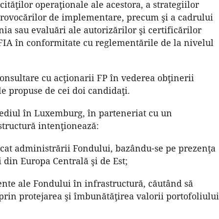
cităţilor operaţionale ale acestora, a strategiilor
 provocărilor de implementare, precum şi a cadrului
a sau evaluări ale autorizărilor şi certificărilor
AFIA în conformitate cu reglementările de la nivelul
nsultare cu acţionarii FP în vederea obţinerii
ile propuse de cei doi candidaţi.
sediul în Luxemburg, în parteneriat cu un
structură intenţionează:
icat administrării Fondului, bazându-se pe prezenţa
i din Europa Centrală şi de Est;
tente ale Fondului în infrastructură, căutând să
in protejarea şi îmbunătăţirea valorii portofoliului