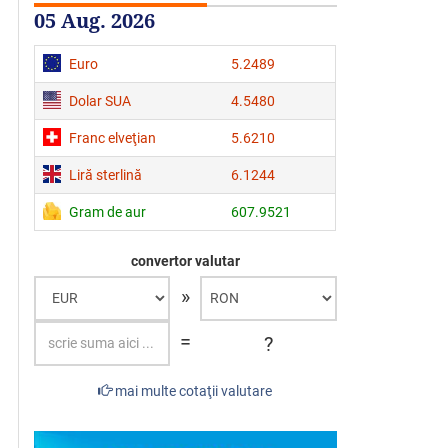
05 Aug. 2026
Euro
5.2489
Dolar SUA
4.5480
Franc elveţian
5.6210
Liră sterlină
6.1244
Gram de aur
607.9521
convertor valutar
»
=
?
mai multe cotaţii valutare