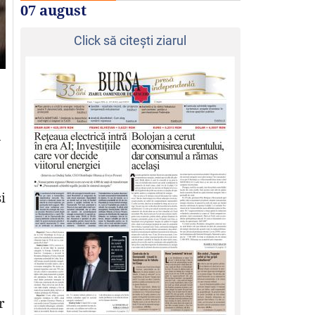
07 august
Click să citeşti ziarul
n
i
r