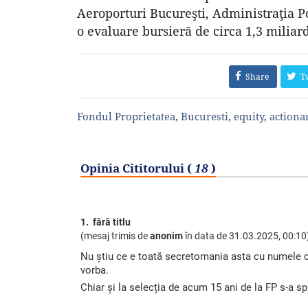
Aeroporturi Bucureşti, Administraţia P
o evaluare bursieră de circa 1,3 miliard
Share
T
Fondul Proprietatea
,
Bucuresti
,
equity
,
actiona
Opinia Cititorului (
18
)
1. fără titlu
(mesaj trimis de
anonim
în data de
31.03.2025, 00:10
Nu știu ce e toată secretomania asta cu numele ce
vorba.
Chiar și la selecția de acum 15 ani de la FP s-a sp