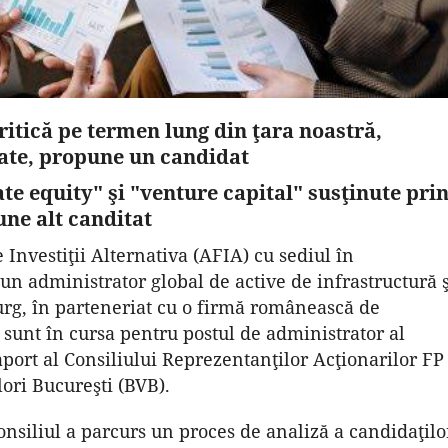
critică pe termen lung din ţara noastră,
state, propune un candidat
vate equity" şi "venture capital" susţinute pri
une alt canditat
Investiţii Alternativa (AFIA) cu sediul în
n administrator global de active de infrastructură ş
rg, în parteneriat cu o firmă românească de
 sunt în cursa pentru postul de administrator al
port al Consiliului Reprezentanţilor Acţionarilor FP
lori Bucureşti (BVB).
nsiliul a parcurs un proces de analiză a candidaţilo