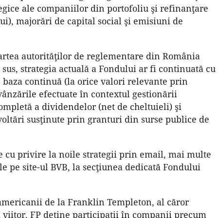
tegice ale companiilor din portofoliu şi refinanţare
i), majorări de capital social şi emisiuni de
artea autorităţilor de reglementare din România
 sus, strategia actuală a Fondului ar fi continuată cu
baza continuă (la orice valori relevante prin
 vânzările efectuate în contextul gestionării
 completă a dividendelor (net de cheltuieli) şi
voltări susţinute prin granturi din surse publice de
e cu privire la noile strategii prin email, mai multe
ile pe site-ul BVB, la secţiunea dedicată Fondului
americanii de la Franklin Templeton, al căror
viitor. FP deţine participaţii în companii precum