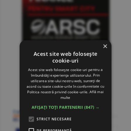
×
Acest site web folosește
cookie-uri
Acest site web folosește cookie-uri pentru a
îmbunătăți experiența utilizatorului. Prin
utilizarea site-ului nostru web, sunteți de
acord cu toate cookie-urile în conformitate cu
Politica noastră privind cookie-urile.
Află mai
multe
AFIȘAȚI TOȚI PARTENERII
(847) →
Curs valutar BNR
05 Aug. 2026
STRICT NECESARE
DE PERFORMANȚĂ