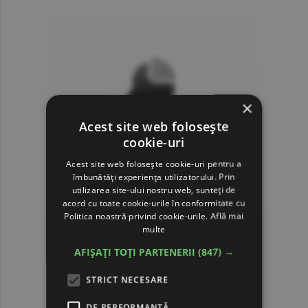
×
Acest site web folosește
cookie-uri
Acest site web folosește cookie-uri pentru a
îmbunătăți experiența utilizatorului. Prin
utilizarea site-ului nostru web, sunteți de
acord cu toate cookie-urile în conformitate cu
Politica noastră privind cookie-urile.
Află mai
multe
AFIȘAȚI TOȚI PARTENERII
(847) →
STRICT NECESARE
DE PERFORMANȚĂ