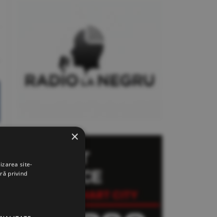
×
izarea site-
ră privind