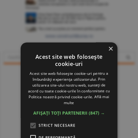
www.constructiibursa.ro
×
Acest site web folosește
cookie-uri
Acest site web folosește cookie-uri pentru a
îmbunătăți experiența utilizatorului. Prin
utilizarea site-ului nostru web, sunteți de
acord cu toate cookie-urile în conformitate cu
Politica noastră privind cookie-urile.
Află mai
multe
AFIȘAȚI TOȚI PARTENERII
(847) →
STRICT NECESARE
DE PERFORMANȚĂ