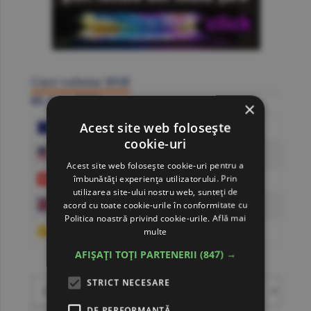
Curs valutar BNR
05 Aug. 2026
×
Acest site web folosește
Euro
5.2489
cookie-uri
Dolar SUA
4.5480
Acest site web folosește cookie-uri pentru a
îmbunătăți experiența utilizatorului. Prin
Franc elveţian
5.6210
utilizarea site-ului nostru web, sunteți de
acord cu toate cookie-urile în conformitate cu
Liră sterlină
6.1244
Politica noastră privind cookie-urile.
Află mai
multe
Gram de aur
607.9521
AFIȘAȚI TOȚI PARTENERII
(847) →
convertor valutar
STRICT NECESARE
»
DE PERFORMANȚĂ