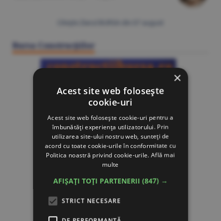
Citeşte Ziarul BURSA din
07 august
Bursa Construcţiilor
×
Acest site web folosește
cookie-uri
Acest site web folosește cookie-uri pentru a
îmbunătăți experiența utilizatorului. Prin
utilizarea site-ului nostru web, sunteți de
acord cu toate cookie-urile în conformitate cu
Politica noastră privind cookie-urile.
Află mai
multe
AFIȘAȚI TOȚI PARTENERII
(847) →
STRICT NECESARE
DE PERFORMANȚĂ
www.constructiibursa.ro