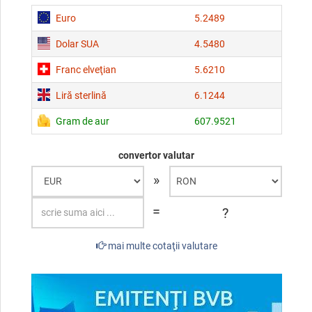
Euro
5.2489
Dolar SUA
4.5480
Franc elveţian
5.6210
Liră sterlină
6.1244
Gram de aur
607.9521
convertor valutar
»
=
?
mai multe cotaţii valutare