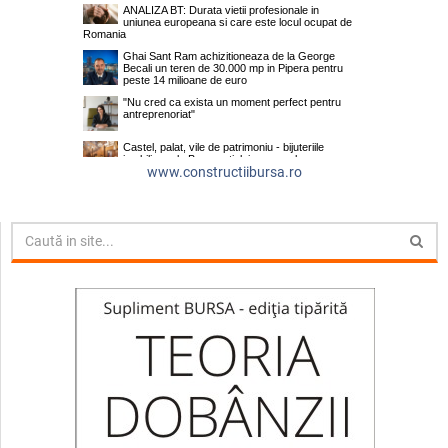
www.constructiibursa.ro