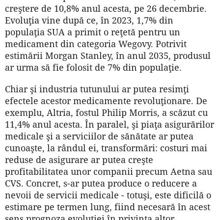
creştere de 10,8% anul acesta, pe 26 decembrie.
Evoluţia vine după ce, în 2023, 1,7% din
populaţia SUA a primit o reţetă pentru un
medicament din categoria Wegovy. Potrivit
estimării Morgan Stanley, în anul 2035, produsul
ar urma să fie folosit de 7% din populaţie.
Chiar şi industria tutunului ar putea resimţi
efectele acestor medicamente revoluţionare. De
exemplu, Altria, fostul Philip Morris, a scăzut cu
11,4% anul acesta. În paralel, şi piaţa asigurărilor
medicale şi a serviciilor de sănătate ar putea
cunoaşte, la rândul ei, transformări: costuri mai
reduse de asigurare ar putea creşte
profitabilitatea unor companii precum Aetna sau
CVS. Concret, s-ar putea produce o reducere a
nevoii de servicii medicale - totuşi, este dificilă o
estimare pe termen lung, fiind necesară în acest
sens prognoza evoluţiei în privinţa altor