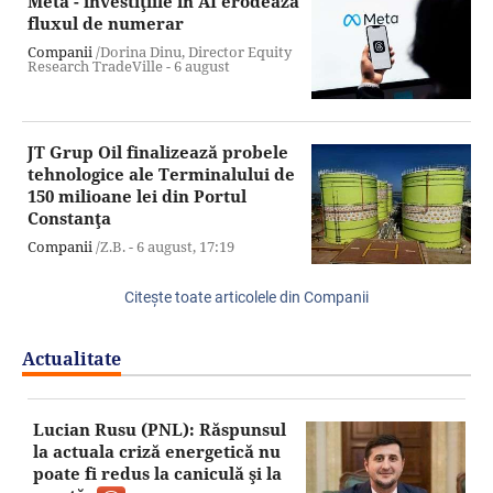
Meta - investiţiile în AI erodează
fluxul de numerar
Companii
/Dorina Dinu, Director Equity
Research TradeVille -
6 august
JT Grup Oil finalizează probele
tehnologice ale Terminalului de
150 milioane lei din Portul
Constanţa
Companii
/Z.B. -
6 august,
17:19
Citeşte toate articolele din Companii
Actualitate
Lucian Rusu (PNL): Răspunsul
la actuala criză energetică nu
poate fi redus la caniculă şi la