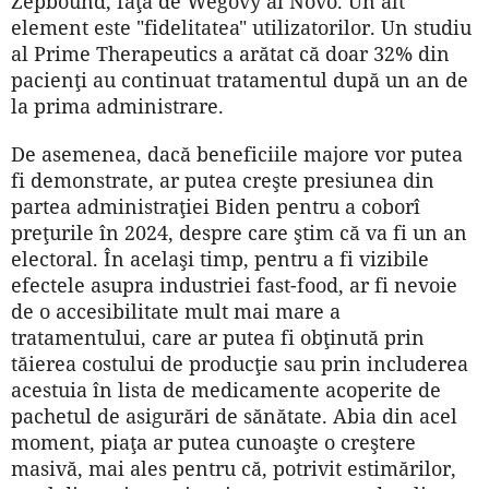
Zepbound, faţă de Wegovy al Novo. Un alt
element este "fidelitatea" utilizatorilor. Un studiu
al Prime Therapeutics a arătat că doar 32% din
pacienţi au continuat tratamentul după un an de
la prima administrare.
De asemenea, dacă beneficiile majore vor putea
fi demonstrate, ar putea creşte presiunea din
partea administraţiei Biden pentru a coborî
preţurile în 2024, despre care ştim că va fi un an
electoral. În acelaşi timp, pentru a fi vizibile
efectele asupra industriei fast-food, ar fi nevoie
de o accesibilitate mult mai mare a
tratamentului, care ar putea fi obţinută prin
tăierea costului de producţie sau prin includerea
acestuia în lista de medicamente acoperite de
pachetul de asigurări de sănătate. Abia din acel
moment, piaţa ar putea cunoaşte o creştere
masivă, mai ales pentru că, potrivit estimărilor,