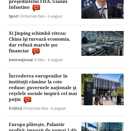
preşedintelui FIFA, Gianni
Infantino
Sport
/Octavian Dan -
6 august
Xi Jinping schimbă viteza:
China îşi turează economia,
dar refuză marele şoc
financiar
Internaţional
/I.Ghe. -
6 august
Încrederea europenilor în
instituţii rămâne la cote
reduse: guvernele naţionale şi
reţelele sociale inspiră cel mai
puţin
Politică
/Octavian Dan -
6 august
Europa plăteşte, Palantir
profită: impozit de numai 1,4%