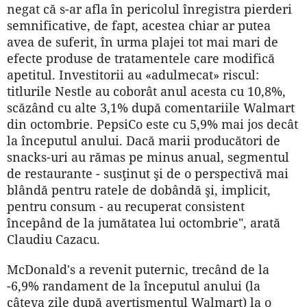
negat că s-ar afla în pericolul înregistra pierderi
semnificative, de fapt, acestea chiar ar putea
avea de suferit, în urma plajei tot mai mari de
efecte produse de tratamentele care modifică
apetitul. Investitorii au «adulmecat» riscul:
titlurile Nestle au coborât anul acesta cu 10,8%,
scăzând cu alte 3,1% după comentariile Walmart
din octombrie. PepsiCo este cu 5,9% mai jos decât
la începutul anului. Dacă marii producători de
snacks-uri au rămas pe minus anual, segmentul
de restaurante - susţinut şi de o perspectivă mai
blândă pentru ratele de dobândă şi, implicit,
pentru consum - au recuperat consistent
începând de la jumătatea lui octombrie", arată
Claudiu Cazacu.
McDonald's a revenit puternic, trecând de la
-6,9% randament de la începutul anului (la
câteva zile după avertismentul Walmart) la o