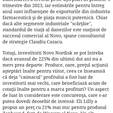
trimestre din 2023, iar estimările pentru întreg
anul sunt influenţate de exporturile din industria
farmaceutică şi de piaţa muncii puternică. Chiar
dacă alte segmente industriale "scârţâie",
standardul de viaţă al danezilor este susţinut de
succesul comercial al Novo, spune consultantul
de strategie Claudiu Cazacu.
Totuşi, investitorii Novo Nordisk se pot întreba
dacă avansul de 225% din ultimii doi ani nu a
mers prea departe. Produce, oare, preţul acţiunii
aşteptări înalte pentru viitor, ceea ce înseamnă
că deja "caimacul" profitului a fost luat de
investitorii mai vechi, care beneficiază acum de
cotaţii înalte pentru a marca profituri? Un aspect
de luat în considerare este concurenţa, care s-ar
putea dovedi deosebit de intensă: Eli Lilly a
propus un preţ cu 21% mai mic pentru produsul