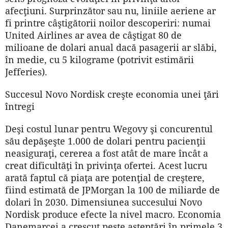
afecţiuni. Surprinzător sau nu, liniile aeriene ar
fi printre câştigătorii noilor descoperiri: numai
United Airlines ar avea de câştigat 80 de
milioane de dolari anual dacă pasagerii ar slăbi,
în medie, cu 5 kilograme (potrivit estimării
Jefferies).
Succesul Novo Nordisk creşte economia unei ţări
întregi
Deşi costul lunar pentru Wegovy şi concurentul
său depăşeşte 1.000 de dolari pentru pacienţii
neasiguraţi, cererea a fost atât de mare încât a
creat dificultăţi în privinţa ofertei. Acest lucru
arată faptul că piaţa are potenţial de creştere,
fiind estimată de JPMorgan la 100 de miliarde de
dolari în 2030. Dimensiunea succesului Novo
Nordisk produce efecte la nivel macro. Economia
Danemarcei a crescut peste aşteptări în primele 3