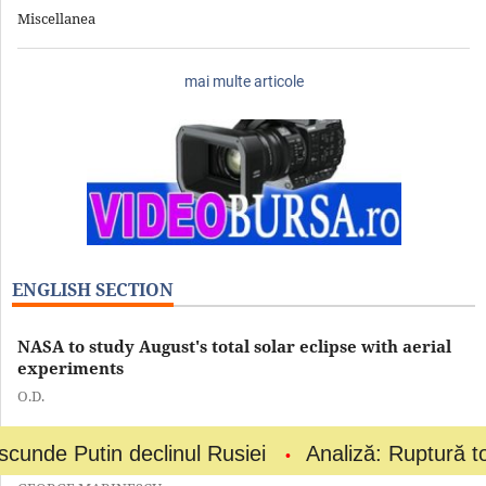
Miscellanea
mai multe articole
ENGLISH SECTION
NASA to study August's total solar eclipse with aerial
experiments
O.D.
in declinul Rusiei
Analiză: Ruptură totală la vâr
War economy: How Putin hides Russia's decline