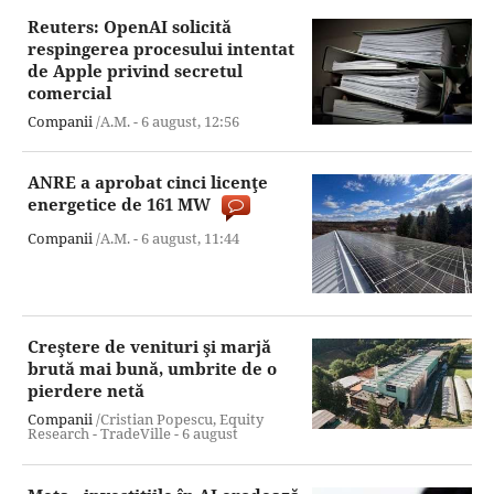
Reuters: OpenAI solicită
respingerea procesului intentat
de Apple privind secretul
comercial
Companii
/A.M. -
6 august,
12:56
ANRE a aprobat cinci licenţe
energetice de 161 MW
Companii
/A.M. -
6 august,
11:44
Creştere de venituri şi marjă
brută mai bună, umbrite de o
pierdere netă
Companii
/Cristian Popescu, Equity
Research - TradeVille -
6 august