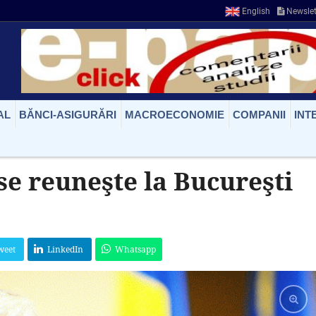
English
Newslet
AL
BĂNCI-ASIGURĂRI
MACROECONOMIE
COMPANII
INT
se reuneşte la Bucureşti
weet
LinkedIn
Whatsapp