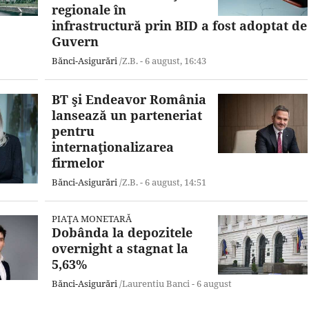
regionale în
infrastructură prin BID a fost adoptat de
Guvern
Bănci-Asigurări
/Z.B. -
6 august,
16:43
BT şi Endeavor România
lansează un parteneriat
pentru
internaţionalizarea
firmelor
Bănci-Asigurări
/Z.B. -
6 august,
14:51
PIAŢA MONETARĂ
Dobânda la depozitele
overnight a stagnat la
5,63%
Bănci-Asigurări
/Laurentiu Banci -
6 august