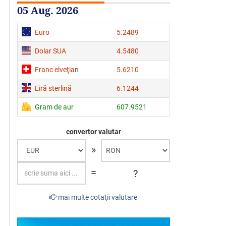
05 Aug. 2026
Euro
5.2489
Dolar SUA
4.5480
Franc elveţian
5.6210
Liră sterlină
6.1244
Gram de aur
607.9521
convertor valutar
»
=
?
mai multe cotaţii valutare