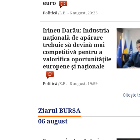
euro
Politică
/L.B. -
6 august,
20:23
Irineu Darău: Industria
naţională de apărare
trebuie să devină mai
competitivă pentru a
valorifica oportunităţile
europene şi naţionale
Politică
/Z.B. -
6 august,
19:59
Citeşte t
Ziarul BURSA
06 august