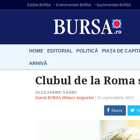
Ediţiile BURSA
• Evenimentele BURSA
• Suplimentele BURSA
HOME
EDITORIAL
POLITICĂ
PIAŢA DE CAPIT
ARHIVĂ
Clubul de la Roma 
ALEXANDRU SÂRBU
Ziarul BURSA
#Bănci-Asigurări
/
25 septembrie 2012
Share
T