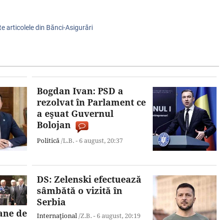
te articolele din Bănci-Asigurări
Bogdan Ivan: PSD a
rezolvat în Parlament ce
a eşuat Guvernul
Bolojan
Politică
/L.B. -
6 august,
20:37
DS: Zelenski efectuează
sâmbătă o vizită în
Serbia
ane de
Internaţional
/Z.B. -
6 august,
20:19