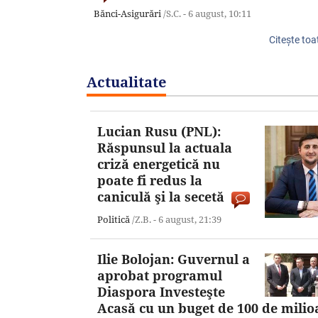
Bănci-Asigurări
/S.C. -
6 august,
10:11
Citeşte toa
Actualitate
Lucian Rusu (PNL):
Răspunsul la actuala
criză energetică nu
poate fi redus la
caniculă şi la secetă
Politică
/Z.B. -
6 august,
21:39
Ilie Bolojan: Guvernul a
aprobat programul
Diaspora Investeşte
Acasă cu un buget de 100 de milio