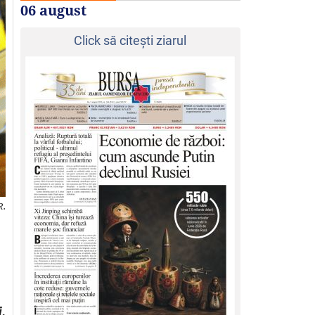
06 august
Click să citeşti ziarul
R.
.