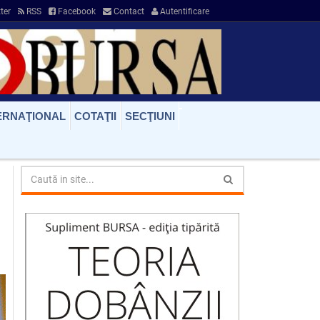
ter
RSS
Facebook
Contact
Autentificare
ERNAŢIONAL
COTAŢII
SECŢIUNI