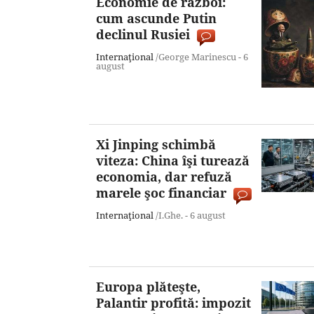
Economie de război:
cum ascunde Putin
declinul Rusiei
Internaţional
/George Marinescu -
6
august
Xi Jinping schimbă
viteza: China îşi turează
economia, dar refuză
marele şoc financiar
Internaţional
/I.Ghe. -
6 august
Europa plăteşte,
Palantir profită: impozit