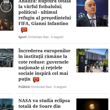
Analiză: Ruptură totală
la vârful fotbalului;
politicul - ultimul
refugiu al preşedintelui
FIFA, Gianni Infantino
Sport
/Octavian Dan -
6 august
Încrederea europenilor
în instituţii rămâne la
cote reduse: guvernele
naţionale şi reţelele
sociale inspiră cel mai
puţin
Politică
/Octavian Dan -
6 august
NASA va studia eclipsa
totală de Soare din