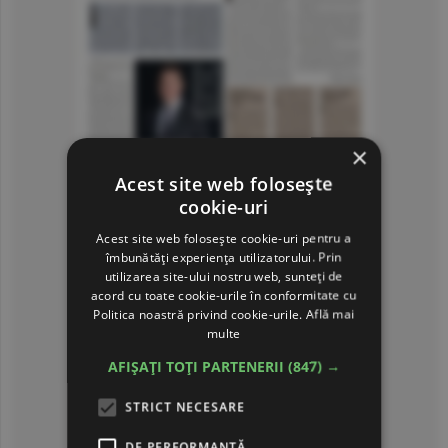
×
Acest site web folosește
cookie-uri
Acest site web folosește cookie-uri pentru a
îmbunătăți experiența utilizatorului. Prin
utilizarea site-ului nostru web, sunteți de
acord cu toate cookie-urile în conformitate cu
Politica noastră privind cookie-urile.
Află mai
multe
AFIȘAȚI TOȚI PARTENERII
(847) →
STRICT NECESARE
Consultă arhiva ziarului
DE PERFORMANȚĂ