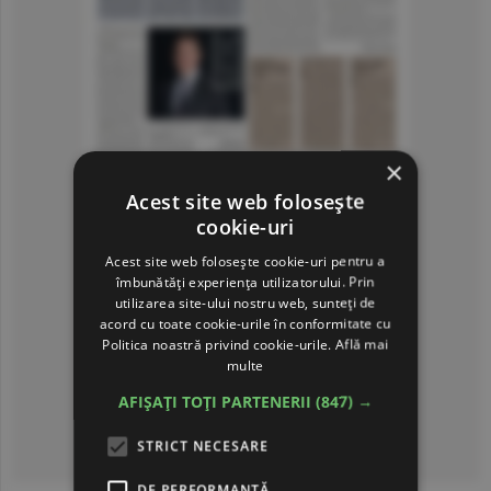
×
Acest site web folosește
cookie-uri
Acest site web folosește cookie-uri pentru a
îmbunătăți experiența utilizatorului. Prin
utilizarea site-ului nostru web, sunteți de
acord cu toate cookie-urile în conformitate cu
Politica noastră privind cookie-urile.
Află mai
multe
AFIȘAȚI TOȚI PARTENERII
(847) →
Consultă arhiva ziarului
STRICT NECESARE
DE PERFORMANȚĂ