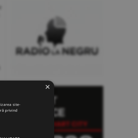
e
×
izarea site-
ră privind