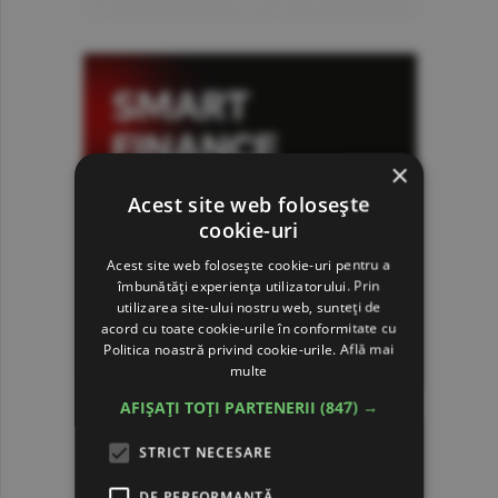
×
Acest site web folosește
cookie-uri
Acest site web folosește cookie-uri pentru a
îmbunătăți experiența utilizatorului. Prin
utilizarea site-ului nostru web, sunteți de
acord cu toate cookie-urile în conformitate cu
Politica noastră privind cookie-urile.
Află mai
multe
AFIȘAȚI TOȚI PARTENERII
(847) →
STRICT NECESARE
DE PERFORMANȚĂ