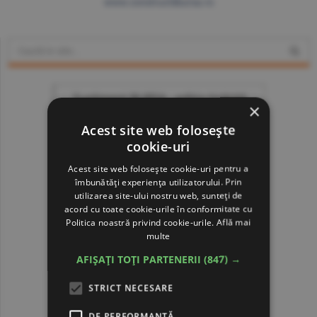
www.constructiibursa.ro
×
Acest site web folosește
cookie-uri
Acest site web folosește cookie-uri pentru a
îmbunătăți experiența utilizatorului. Prin
utilizarea site-ului nostru web, sunteți de
acord cu toate cookie-urile în conformitate cu
Politica noastră privind cookie-urile.
Află mai
multe
AFIȘAȚI TOȚI PARTENERII
(847) →
STRICT NECESARE
DE PERFORMANȚĂ