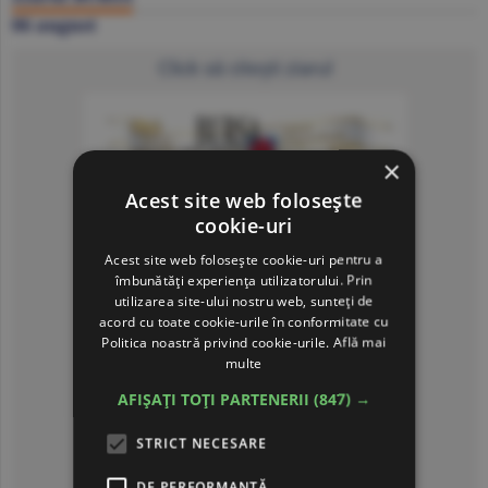
06 august
Click să citeşti ziarul
×
Acest site web folosește
cookie-uri
Acest site web folosește cookie-uri pentru a
îmbunătăți experiența utilizatorului. Prin
utilizarea site-ului nostru web, sunteți de
acord cu toate cookie-urile în conformitate cu
Politica noastră privind cookie-urile.
Află mai
multe
AFIȘAȚI TOȚI PARTENERII
(847) →
STRICT NECESARE
DE PERFORMANȚĂ