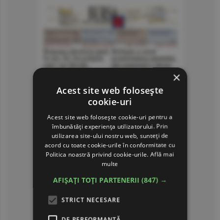
×
Acest site web folosește
cookie-uri
Acest site web folosește cookie-uri pentru a
îmbunătăți experiența utilizatorului. Prin
utilizarea site-ului nostru web, sunteți de
acord cu toate cookie-urile în conformitate cu
Politica noastră privind cookie-urile.
Află mai
multe
AFIȘAȚI TOȚI PARTENERII
(847) →
STRICT NECESARE
DE PERFORMANȚĂ