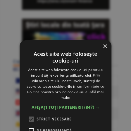
×
Acest site web folosește
cookie-uri
Curs valutar BNR
05 Aug. 2026
Acest site web folosește cookie-uri pentru a
îmbunătăți experiența utilizatorului. Prin
utilizarea site-ului nostru web, sunteți de
Euro
5.2489
acord cu toate cookie-urile în conformitate cu
Politica noastră privind cookie-urile.
Află mai
Dolar SUA
4.5480
multe
Franc elveţian
5.6210
AFIȘAȚI TOȚI PARTENERII
(847) →
Liră sterlină
6.1244
STRICT NECESARE
Gram de aur
607.9521
DE PERFORMANȚĂ