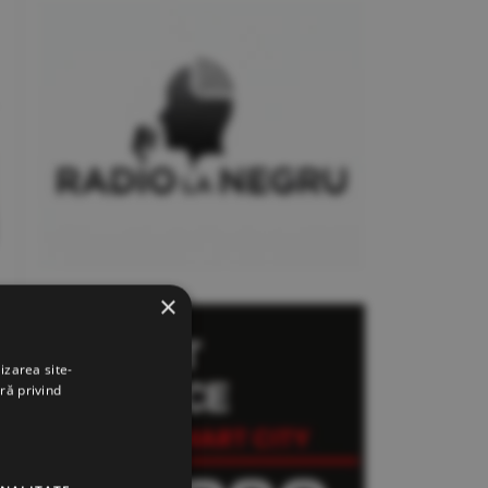
×
izarea site-
ră privind