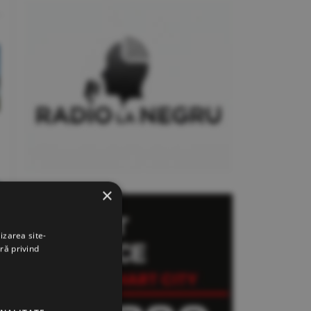
×
izarea site-
ră privind