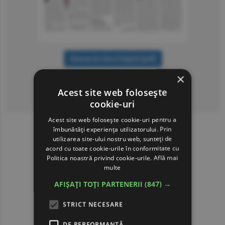
×
Acest site web folosește
Consultă arhiva ziarului
cookie-uri
Acest site web folosește cookie-uri pentru a
îmbunătăți experiența utilizatorului. Prin
utilizarea site-ului nostru web, sunteți de
acord cu toate cookie-urile în conformitate cu
Politica noastră privind cookie-urile.
Află mai
multe
AFIȘAȚI TOȚI PARTENERII
(847) →
STRICT NECESARE
DE PERFORMANȚĂ