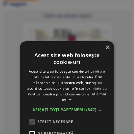
07 august
Click să citeşti ziarul
×
Acest site web folosește
cookie-uri
Acest site web folosește cookie-uri pentru a
îmbunătăți experiența utilizatorului. Prin
utilizarea site-ului nostru web, sunteți de
acord cu toate cookie-urile în conformitate cu
Politica noastră privind cookie-urile.
Află mai
multe
AFIȘAȚI TOȚI PARTENERII
(847) →
STRICT NECESARE
DE PERFORMANȚĂ