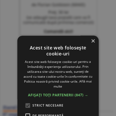
×
Acest site web folosește
cookie-uri
Acest site web folosește cookie-uri pentru a
îmbunătăți experiența utilizatorului. Prin
utilizarea site-ului nostru web, sunteți de
acord cu toate cookie-urile în conformitate cu
Politica noastră privind cookie-urile.
Află mai
multe
AFIȘAȚI TOȚI PARTENERII
(847) →
STRICT NECESARE
Ziarul BURSA
07 august
DE PERFORMANȚĂ