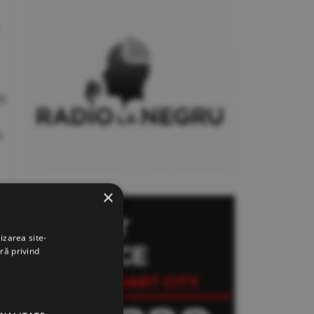
u
,
×
R
izarea site-
ră privind