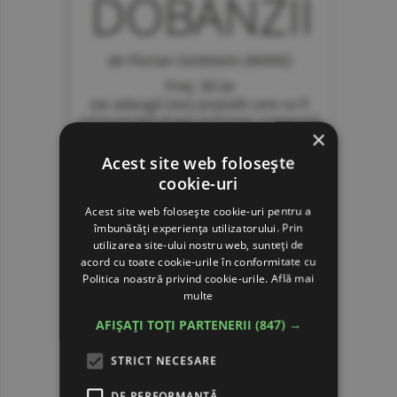
×
Acest site web folosește
cookie-uri
Acest site web folosește cookie-uri pentru a
îmbunătăți experiența utilizatorului. Prin
utilizarea site-ului nostru web, sunteți de
acord cu toate cookie-urile în conformitate cu
Politica noastră privind cookie-urile.
Află mai
multe
AFIȘAȚI TOȚI PARTENERII
(847) →
STRICT NECESARE
DE PERFORMANȚĂ