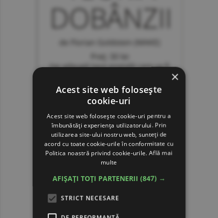
×
Acest site web folosește
cookie-uri
Acest site web folosește cookie-uri pentru a
îmbunătăți experiența utilizatorului. Prin
utilizarea site-ului nostru web, sunteți de
acord cu toate cookie-urile în conformitate cu
Politica noastră privind cookie-urile.
Află mai
multe
AFIȘAȚI TOȚI PARTENERII
(847) →
STRICT NECESARE
DE PERFORMANȚĂ