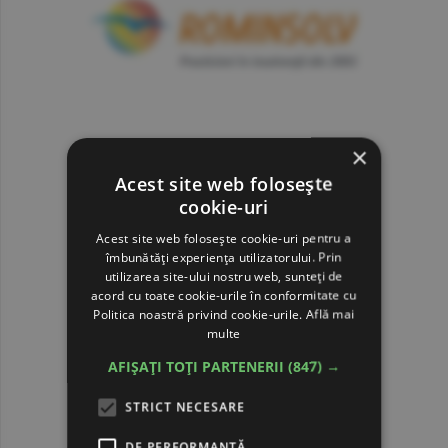
×
Acest site web folosește
cookie-uri
Acest site web folosește cookie-uri pentru a
îmbunătăți experiența utilizatorului. Prin
utilizarea site-ului nostru web, sunteți de
acord cu toate cookie-urile în conformitate cu
Politica noastră privind cookie-urile.
Află mai
multe
AFIȘAȚI TOȚI PARTENERII
(847) →
STRICT NECESARE
DE PERFORMANȚĂ