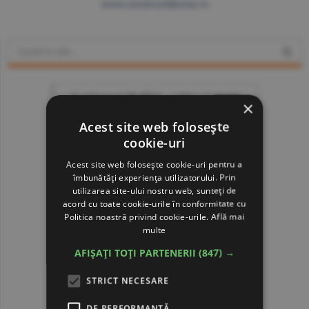
www.constructiibursa.ro
×
Acest site web folosește
cookie-uri
Acest site web folosește cookie-uri pentru a
îmbunătăți experiența utilizatorului. Prin
utilizarea site-ului nostru web, sunteți de
acord cu toate cookie-urile în conformitate cu
Politica noastră privind cookie-urile.
Află mai
multe
AFIȘAȚI TOȚI PARTENERII
(847) →
STRICT NECESARE
DE PERFORMANȚĂ