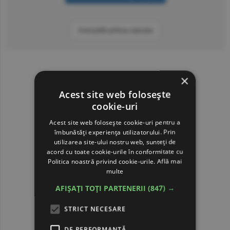
Consultă arhiva ziarului
×
Acest site web folosește
cookie-uri
Acest site web folosește cookie-uri pentru a
îmbunătăți experiența utilizatorului. Prin
utilizarea site-ului nostru web, sunteți de
acord cu toate cookie-urile în conformitate cu
Politica noastră privind cookie-urile.
Află mai
multe
AFIȘAȚI TOȚI PARTENERII
(847) →
STRICT NECESARE
DE PERFORMANȚĂ