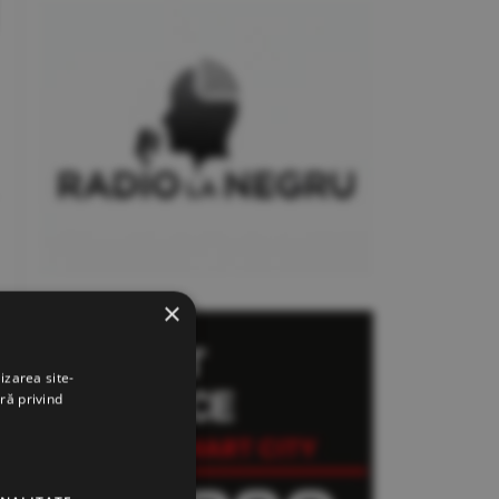
×
izarea site-
ră privind