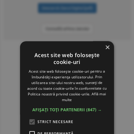
Consultă arhiva ziarului
×
Acest site web folosește
cookie-uri
Acest site web folosește cookie-uri pentru a
îmbunătăți experiența utilizatorului. Prin
utilizarea site-ului nostru web, sunteți de
acord cu toate cookie-urile în conformitate cu
Politica noastră privind cookie-urile.
Află mai
multe
AFIȘAȚI TOȚI PARTENERII
(847) →
STRICT NECESARE
DE PERFORMANȚĂ